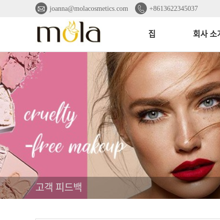


joanna@molacosmetics.com
+8613622345037
집
회사 소
고객 피드백