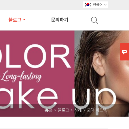
한국어

블로그
문의하기


>
블로그
>
사례
>
고객 피드백
홈